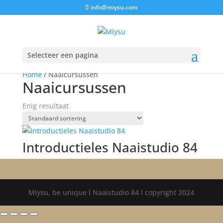
info@miysu.com
Selecteer een pagina
Home
/ Naaicursussen
Naaicursussen
Enig resultaat
Introductieles Naaistudio 84
Miysu, be unique l Naaistudio 84 l copyright 2024