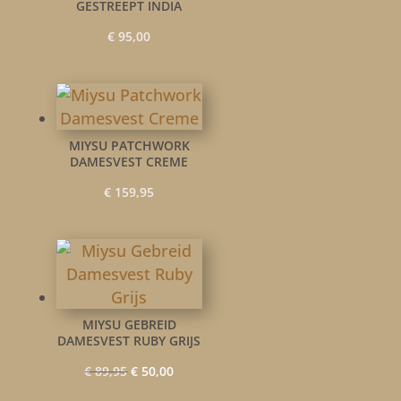
GESTREEPT INDIA
€
95,00
MIYSU PATCHWORK
DAMESVEST CREME
€
159,95
MIYSU GEBREID
DAMESVEST RUBY GRIJS
Oorspronkelijke
Huidige
€
89,95
€
50,00
prijs
prijs