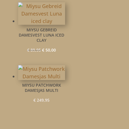
was:
is:
€ 89,95.
€ 50,00.
MIYSU GEBREID
DAMESVEST LUNA ICED
CLAY
Oorspronkelijke
Huidige
€
89,95
€
50,00
prijs
prijs
was:
is:
€ 89,95.
€ 50,00.
MIYSU PATCHWORK
DAMESJAS MULTI
€
249,95