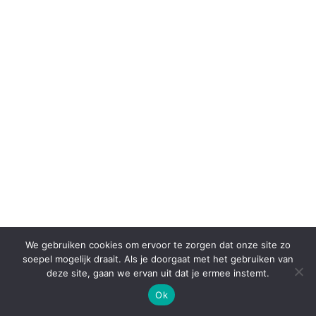
We gebruiken cookies om ervoor te zorgen dat onze site zo
soepel mogelijk draait. Als je doorgaat met het gebruiken van
Miysu, be unique l Naaistudio 84 l copyright 2024
deze site, gaan we ervan uit dat je ermee instemt.
Ok