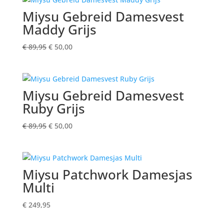
€ 89,95.
€ 50,00.
Miysu Gebreid Damesvest
Maddy Grijs
Oorspronkelijke
Huidige
€
89,95
€
50,00
prijs
prijs
was:
is:
€ 89,95.
€ 50,00.
Miysu Gebreid Damesvest
Ruby Grijs
Oorspronkelijke
Huidige
€
89,95
€
50,00
prijs
prijs
was:
is:
€ 89,95.
€ 50,00.
Miysu Patchwork Damesjas
Multi
€
249,95