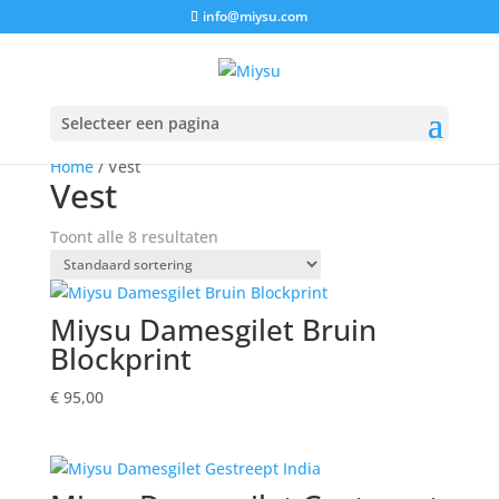
info@miysu.com
Aanbieding!
Aanbieding!
Aanbieding!
Aanbieding!
Selecteer een pagina
Home
/ Vest
Vest
Toont alle 8 resultaten
Miysu Damesgilet Bruin
Blockprint
€
95,00