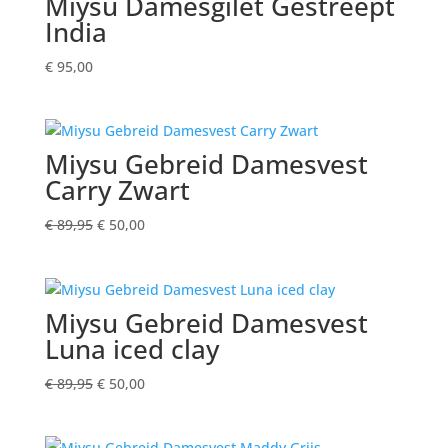
Miysu Damesgilet Gestreept
India
€
95,00
Miysu Gebreid Damesvest
Carry Zwart
Oorspronkelijke
Huidige
€
89,95
€
50,00
prijs
prijs
was:
is:
€ 89,95.
€ 50,00.
Miysu Gebreid Damesvest
Luna iced clay
Oorspronkelijke
Huidige
€
89,95
€
50,00
prijs
prijs
was:
is: