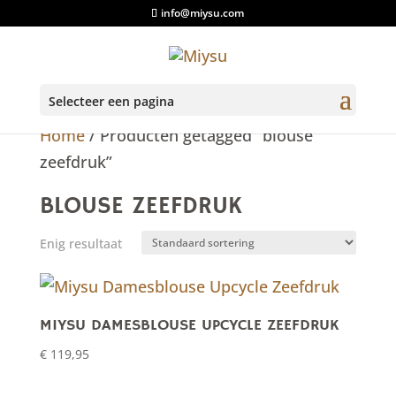
info@miysu.com
Selecteer een pagina
Home
/ Producten getagged “blouse
zeefdruk”
BLOUSE ZEEFDRUK
Enig resultaat
MIYSU DAMESBLOUSE UPCYCLE ZEEFDRUK
€
119,95