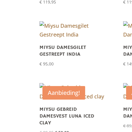
€
119,95
€
11
MIYSU DAMESGILET
MI
GESTREEPT INDIA
DAM
€
95,00
€
14
Aanbieding!
MIYSU GEBREID
MIY
DAMESVEST LUNA ICED
DA
CLAY
€
89