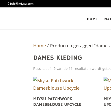
info@miysu.com
HOME
NAA
Home
/ Producten getagged “dames 
DAMES KLEDING
Resultaat 1–9 van de 11 resultaten wordt geto
MIYSU PATCHWORK
MI
DAMESBLOUSE UPCYCLE
UPC