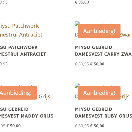
9,95
€
95,00
Aanbieding!
YSU PATCHWORK
MIYSU GEBREID
ESTRUI ANTRACIET
DAMESVEST CARRY ZWA
Oorspronkelijke
Huidige
9,95
€
89,95
€
50,00
prijs
prijs
was:
is:
€ 89,95.
€ 50,00.
Aanbieding!
Aanbieding!
SU GEBREID
MIYSU GEBREID
MESVEST MADDY GRIJS
DAMESVEST RUBY GRIJ
Oorspronkelijke
Huidige
Oorspronkelijke
Huidige
,95
€
50,00
€
89,95
€
50,00