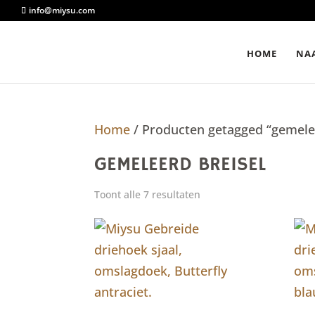
info@miysu.com
HOME
NAA
Home
/ Producten getagged “gemelee
GEMELEERD BREISEL
Toont alle 7 resultaten