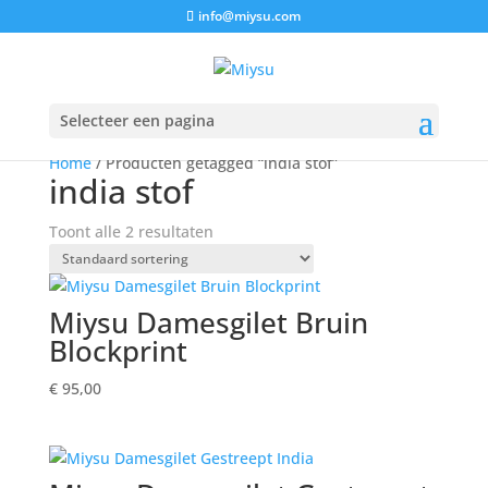
info@miysu.com
Selecteer een pagina
Home
/ Producten getagged “india stof”
india stof
Toont alle 2 resultaten
Miysu Damesgilet Bruin
Blockprint
€
95,00