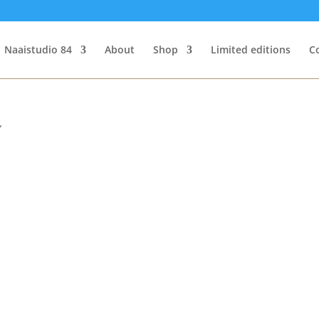
Naaistudio 84
About
Shop
Limited editions
C
”