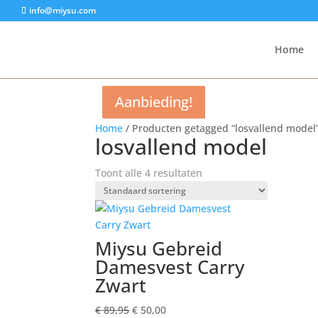
info@miysu.com
Home
Aanbieding!
Aanbieding!
Aanbieding!
Aanbieding!
Home
/ Producten getagged “losvallend model
losvallend model
Toont alle 4 resultaten
Miysu Gebreid
Damesvest Carry
Zwart
Oorspronkelijke
Huidige
€
89,95
€
50,00