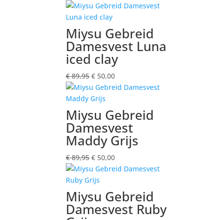
prijs
prijs
was:
is:
€ 89,95.
€ 50,00.
Miysu Gebreid
Damesvest Luna
iced clay
Oorspronkelijke
Huidige
€
89,95
€
50,00
prijs
prijs
was:
is:
€ 89,95.
€ 50,00.
Miysu Gebreid
Damesvest
Maddy Grijs
Oorspronkelijke
Huidige
€
89,95
€
50,00
prijs
prijs
was:
is:
€ 89,95.
€ 50,00.
Miysu Gebreid
Damesvest Ruby