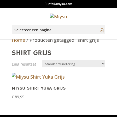
info@miysu.com
Selecteer een pagina
Home
/ Producten getagged “shirt grijs”
SHIRT GRIJS
Enig resultaat
MIYSU SHIRT YUKA GRIJS
€
89,95