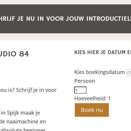
HRIJF JE NU IN VOOR JOUW INTRODUCTIEL
KIES HIER JE DATUM E
UDIO 84
Kies boekingsdatum
Persoon
u is? Schrijf je in voor
Hoeveelheid:
1
Boek nu
 in Spijk maak je
 de naaimachine en
 absolute beginner