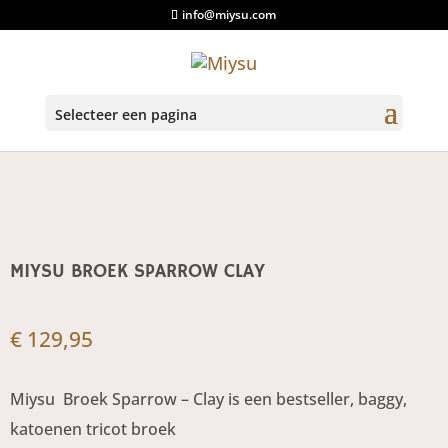
info@miysu.com
Start
/
Broeken
/ Miysu Broek Sparrow Clay
Selecteer een pagina
MIYSU BROEK SPARROW CLAY
€
129,95
Miysu Broek Sparrow – Clay is een bestseller, baggy,
katoenen tricot broek