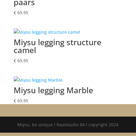
paars
€
69,95
Miysu legging structure
camel
€
69,95
Miysu legging Marble
€
69,95
Miysu, be unique l Naaistudio 84 l copyright 2024