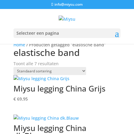
info@miysu.com
Selecteer een pagina
Home
/ Producten getagged “elastische band”
elastische band
Toont alle 7 resultaten
Miysu legging China Grijs
€
69,95
Miysu legging China