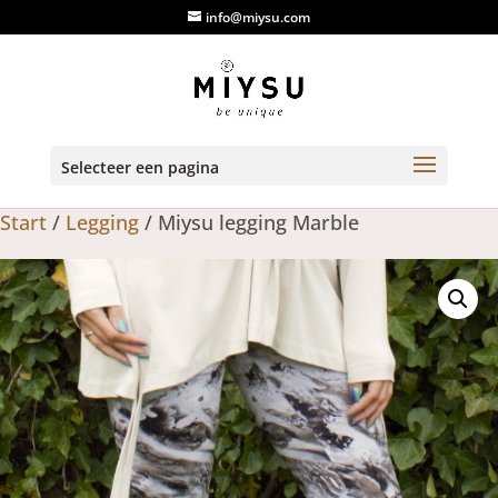
info@miysu.com
Selecteer een pagina
Start
/
Legging
/ Miysu legging Marble