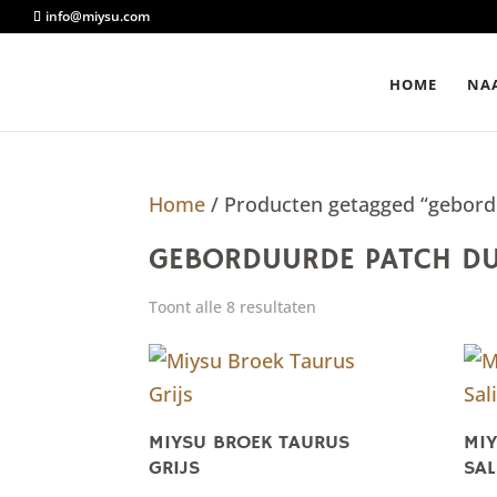
info@miysu.com
HOME
NAA
Home
/ Producten getagged “gebord
GEBORDUURDE PATCH DU
Toont alle 8 resultaten
MIYSU BROEK TAURUS
MI
GRIJS
SAL