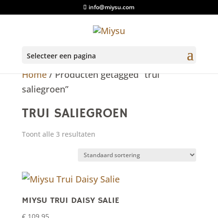
info@miysu.com
Selecteer een pagina
Home
/ Producten getagged “trui
saliegroen”
TRUI SALIEGROEN
Toont alle 3 resultaten
MIYSU TRUI DAISY SALIE
€
109,95