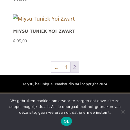
MIYSU TUNIEK YOI ZWART
€
95,00
←
1
2
Miysu, be unique l Naaistudio 84 l copyright 2024
We gebruiken cookies om ervoor te zorgen dat onze site zo
soepel mogelijk draait. Als je doorgaat met het gebruiken van
deze site, gaan we ervan uit dat je ermee instemt.
Ok