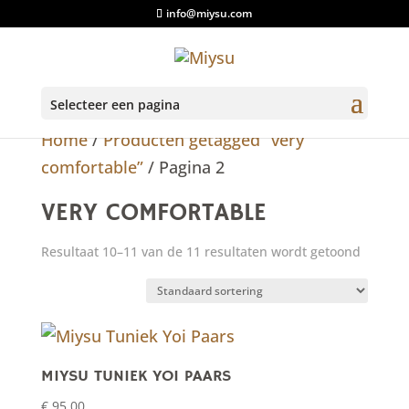
info@miysu.com
Selecteer een pagina
Home
/
Producten getagged “very
comfortable”
/ Pagina 2
VERY COMFORTABLE
Resultaat 10–11 van de 11 resultaten wordt getoond
MIYSU TUNIEK YOI PAARS
€
95,00