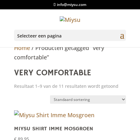
info@miysu.com
Selecteer een pagina
Home
/ Producten getagged “very
comfortable”
VERY COMFORTABLE
Resultaat 1–9 van de 11 resultaten wordt getoond
MIYSU SHIRT IMME MOSGROEN
€
89,95