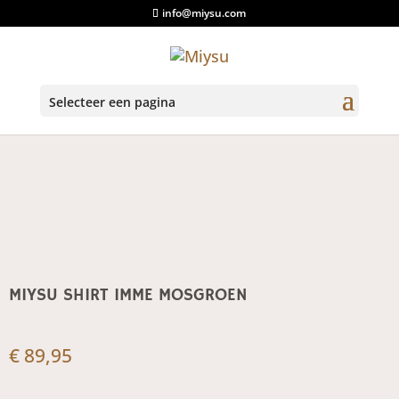
info@miysu.com
Start
/
Shirts
/ Miysu Shirt Imme Mosgroen
Selecteer een pagina
MIYSU SHIRT IMME MOSGROEN
€
89,95