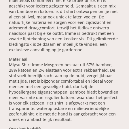
moeiteloos combineert met elke broek of rok en is
geschikt voor iedere gelegenheid. Gemaakt uit een mix
van bamboe en katoen, is dit shirt ontworpen om je niet
alleen stijlvol, maar ook uniek te laten voelen. De
natuurlijke materialen zorgen voor een zijdezacht en
ademend draagcomfort, terwijl het tijdloze ontwerp
naadloos past bij elke outfit. Imme is bedrukt met een
zwarte lijntekening van een kooiker vis. Dit gelimiteerde
kledingstuk is zeldzaam en moeilijk te vinden, een
exclusieve aanvulling op je garderobe.
Materiaal:
Miysu Shirt Imme Mosgroen bestaat uit 67% bamboe,
28% katoen en 2% elastaan voor extra rekbaarheid. De
stof voelt heerlijk zacht aan op de huid, vergelijkbaar
met zijde. Het is bijzonder comfortabel en ideaal voor
mensen met een gevoelige huid, dankzij de
hypoallergene eigenschappen. Bamboe biedt bovendien
meer warmte dan regulier katoen, waardoor het perfect
is voor elk seizoen. Het shirt is afgewerkt met een
transparante, wateroplosbare en milieuvriendelijke
zeefdrukinkt, die met de hand is aangebracht voor een
uniek en ambachtelijk resultaat.
Over het bedrijf: