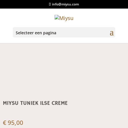
info@miysu.com
Start
/
Tunieken
/ Miysu Tuniek Ilse Creme
Selecteer een pagina
MIYSU TUNIEK ILSE CREME
€
95,00