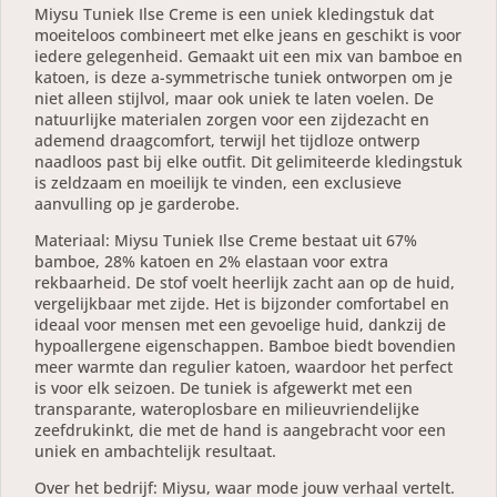
Miysu Tuniek Ilse Creme is een uniek kledingstuk dat
moeiteloos combineert met elke jeans en geschikt is voor
iedere gelegenheid. Gemaakt uit een mix van bamboe en
katoen, is deze a-symmetrische tuniek ontworpen om je
niet alleen stijlvol, maar ook uniek te laten voelen. De
natuurlijke materialen zorgen voor een zijdezacht en
ademend draagcomfort, terwijl het tijdloze ontwerp
naadloos past bij elke outfit. Dit gelimiteerde kledingstuk
is zeldzaam en moeilijk te vinden, een exclusieve
aanvulling op je garderobe.
Materiaal: Miysu Tuniek Ilse Creme bestaat uit 67%
bamboe, 28% katoen en 2% elastaan voor extra
rekbaarheid. De stof voelt heerlijk zacht aan op de huid,
vergelijkbaar met zijde. Het is bijzonder comfortabel en
ideaal voor mensen met een gevoelige huid, dankzij de
hypoallergene eigenschappen. Bamboe biedt bovendien
meer warmte dan regulier katoen, waardoor het perfect
is voor elk seizoen. De tuniek is afgewerkt met een
transparante, wateroplosbare en milieuvriendelijke
zeefdrukinkt, die met de hand is aangebracht voor een
uniek en ambachtelijk resultaat.
Over het bedrijf: Miysu, waar mode jouw verhaal vertelt.