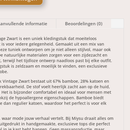
anvullende informatie
Beoordelingen (0)
age Zwart is een uniek kledingstuk dat moeiteloos
 is voor iedere gelegenheid. Gemaakt uit een mix van
ze tuniek ontworpen om je niet alleen stijlvol, maar ook
De natuurlijke materialen zorgen voor een zijdezacht en
erwijl het tijdloze ontwerp naadloos past bij elke outfit.
gstuk is zeldzaam en moeilijk te vinden, een exclusieve
robe.
k Vintage Zwart bestaat uit 67% bamboe, 28% katoen en
rekbaarheid. De stof voelt heerlijk zacht aan op de huid,
e. Het is bijzonder comfortabel en ideaal voor mensen met
nkzij de hypoallergene eigenschappen. Bamboe biedt
dan regulier katoen, waardoor het perfect is voor elk
, waar mode jouw verhaal vertelt. Bij Miysu draait alles om
 uitgedrukt in handgemaakte, exclusieve tops die perfect
 al in je kast hebt hangen. Geen massaproductie, maar