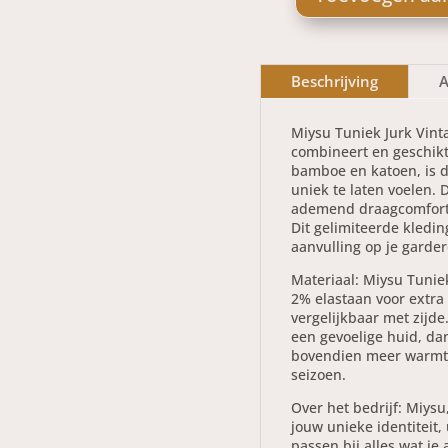
Tuniek
Vintage
Beschrijving
A
Zwart
aantal
Miysu Tuniek Jurk Vint
combineert en geschikt
bamboe en katoen, is de
uniek te laten voelen. 
ademend draagcomfort, t
Dit gelimiteerde kledin
aanvulling op je garde
Materiaal: Miysu Tunie
2% elastaan voor extra 
vergelijkbaar met zijd
een gevoelige huid, da
bovendien meer warmte 
seizoen.
Over het bedrijf: Miysu
jouw unieke identiteit,
passen bij alles wat je