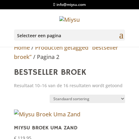
info@miysu.com
Selecteer een pagina
Home
/
Producten getagged “bestseller
broek”
/ Pagina 2
BESTSELLER BROEK
Resultaat 10–16 van de 16 resultaten wordt getoond
MIYSU BROEK UMA ZAND
€
119,95