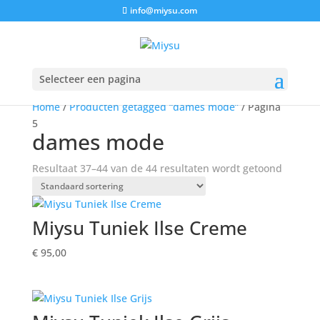
info@miysu.com
Selecteer een pagina
Home
/
Producten getagged “dames mode”
/ Pagina
5
dames mode
Resultaat 37–44 van de 44 resultaten wordt getoond
Miysu Tuniek Ilse Creme
€
95,00