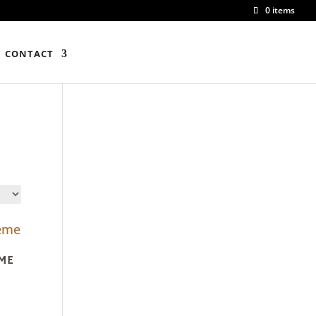
0 items
CONTACT
EME