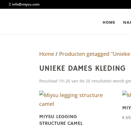
info@miysu.com
HOME
NAA
Home
/
Producten getagged “Unieke
UNIEKE DAMES KLEDING
Resultaat 19–26 van de 26 resultaten wordt g
MIY
MIYSU LEGGING
€
69
STRUCTURE CAMEL